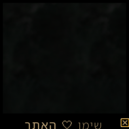
שימו
🤍 האתר